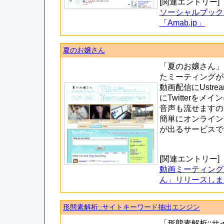
[関連エントリー]
ソーシャルブック
「Amab.jp」
夏のお嬢さん
「夏のお嬢さん」
たミーティングが
動画配信にUstr
にTwitterをメ
音声も流せますの
簡単にオンライン
が出るサービスで
[関連エントリー]
動画ミーティング
ん」リリースしま
形態素解析::サイトキーワード抽出エンジン
「形態素解析::