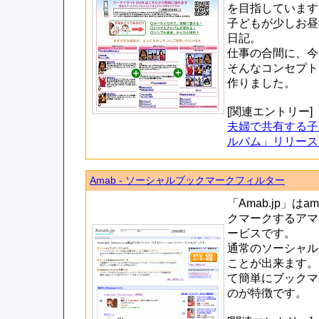
を目指しています
子どもが少しお昼
日記。
仕事の合間に、今
そんなコンセプト
作りました。
[関連エントリー]
夫婦で共有する子
ルバム」リリース
Amab - ソーシャルブックマークフィルター
「Amab.jp」は
クマークするアマ
ービスです。
通常のソーシャル
ことが出来ます。 
て簡単にブックマ
のが特徴です。